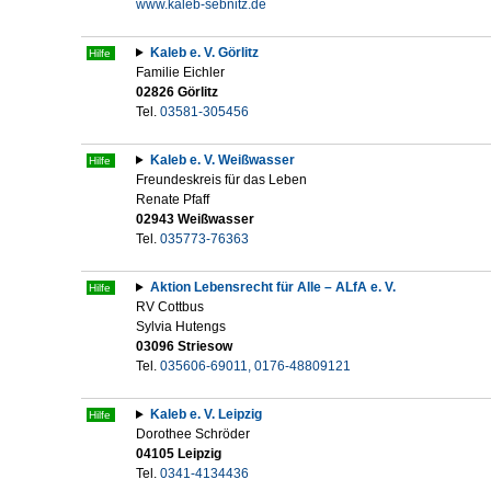
www.kaleb-sebnitz.de
Kaleb e. V. Görlitz
Hilfe
Familie Eichler
02826 Görlitz
Tel.
03581-305456
Kaleb e. V. Weißwasser
Hilfe
Freundeskreis für das Leben
Renate Pfaff
02943 Weißwasser
Tel.
035773-76363
Aktion Lebensrecht für Alle – ALfA e. V.
Hilfe
RV Cottbus
Sylvia Hutengs
03096 Striesow
Tel.
035606-69011, 0176-48809121
Kaleb e. V. Leipzig
Hilfe
Dorothee Schröder
04105 Leipzig
Tel.
0341-4134436