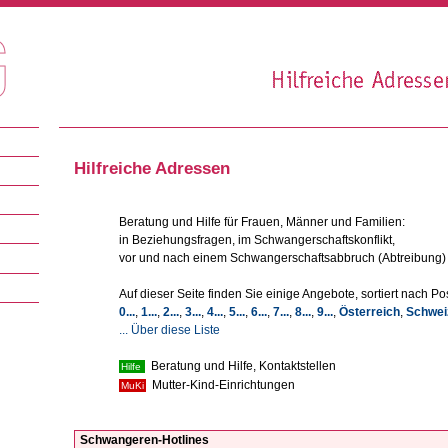
Hilfreiche Adressen
Beratung und Hilfe für Frauen, Männer und Familien:
in Beziehungsfragen, im Schwangerschaftskonflikt,
vor und nach einem Schwangerschaftsabbruch (Abtreibung)
Auf dieser Seite finden Sie einige Angebote, sortiert nach Pos
0...
,
1...
,
2...
,
3...
,
4...
,
5...
,
6...
,
7...
,
8...
,
9...
,
Österreich
,
Schwei
... Über diese Liste
Beratung und Hilfe, Kontaktstellen
Hilfe
Mutter-Kind-Einrichtungen
MuKi
Schwangeren-Hotlines