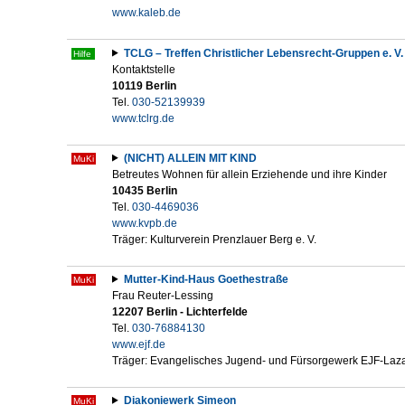
www.kaleb.de
TCLG – Treffen Christlicher Lebensrecht-Gruppen e. V.
Hilfe
Kontaktstelle
10119 Berlin
Tel.
030-52139939
www.tclrg.de
(NICHT) ALLEIN MIT KIND
MuKi
Betreutes Wohnen für allein Erziehende und ihre Kinder
10435 Berlin
Tel.
030-4469036
www.kvpb.de
Träger: Kulturverein Prenzlauer Berg e. V.
Mutter-Kind-Haus Goethestraße
MuKi
Frau Reuter-Lessing
12207 Berlin - Lichterfelde
Tel.
030-76884130
www.ejf.de
Träger: Evangelisches Jugend- und Fürsorgewerk EJF-Laz
Diakoniewerk Simeon
MuKi