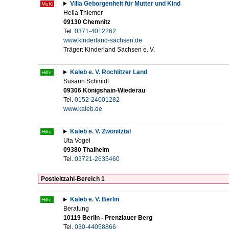
Villa Geborgenheit für Mutter und Kind
MuKi
Hella Thiemer
09130 Chemnitz
Tel.
0371-4012262
www.kinderland-sachsen.de
Träger: Kinderland Sachsen e. V.
Kaleb e. V. Rochlitzer Land
Hilfe
Susann Schmidt
09306 Königshain-Wiederau
Tel.
0152-24001282
www.kaleb.de
Kaleb e. V. Zwönitztal
Hilfe
Uta Vogel
09380 Thalheim
Tel.
03721-2635460
Postleitzahl-Bereich 1
Kaleb e. V. Berlin
Hilfe
Beratung
10119 Berlin - Prenzlauer Berg
Tel.
030-44058866