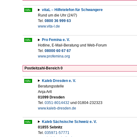
vitaL – Hilfetelefon für Schwangere
Hilfe
Rund um die Uhr (24/7)
Tel.
0800 36 999 63
www.vita-l.de
Pro Femina e. V.
Hilfe
Hotline, E-Mail-Beratung und Web-Forum
Tel.
08000 60 67 67
www.profemina.org
Postleitzahl-Bereich 0
Kaleb Dresden e. V.
Hilfe
Beratungsstelle
Anja Arlt
01099 Dresden
Tel.
0351-8014432
und 01804-232323
www.kaleb-dresden.de
Kaleb Sächsische Schweiz e. V.
Hilfe
01855 Sebnitz
Tel.
035971-57771