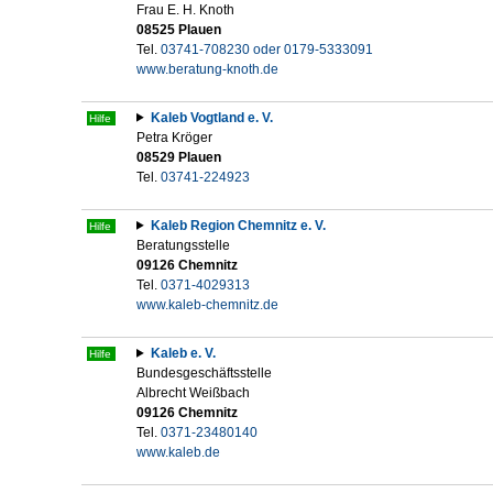
Frau E. H. Knoth
08525 Plauen
Tel.
03741-708230 oder 0179-5333091
www.beratung-knoth.de
Kaleb Vogtland e. V.
Hilfe
Petra Kröger
08529 Plauen
Tel.
03741-224923
Kaleb Region Chemnitz e. V.
Hilfe
Beratungsstelle
09126 Chemnitz
Tel.
0371-4029313
www.kaleb-chemnitz.de
Kaleb e. V.
Hilfe
Bundesgeschäftsstelle
Albrecht Weißbach
09126 Chemnitz
Tel.
0371-23480140
www.kaleb.de