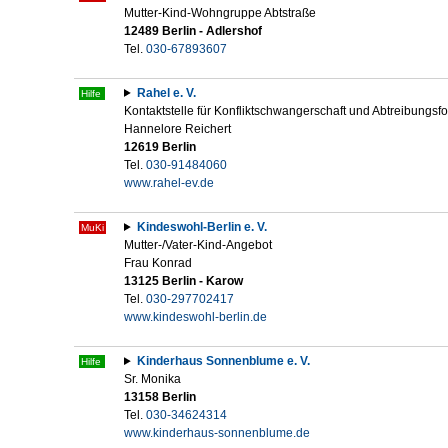
Mutter-Kind-Wohngruppe Abtstraße
12489 Berlin - Adlershof
Tel.
030-67893607
Rahel e. V.
Hilfe
Kontaktstelle für Konfliktschwangerschaft und Abtreibungsf
Hannelore Reichert
12619 Berlin
Tel.
030-91484060
www.rahel-ev.de
Kindeswohl-Berlin e. V.
MuKi
Mutter-/Vater-Kind-Angebot
Frau Konrad
13125 Berlin - Karow
Tel.
030-297702417
www.kindeswohl-berlin.de
Kinderhaus Sonnenblume e. V.
Hilfe
Sr. Monika
13158 Berlin
Tel.
030-34624314
www.kinderhaus-sonnenblume.de