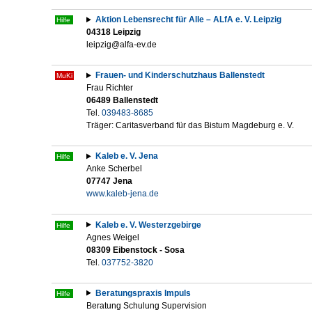
Aktion Lebensrecht für Alle – ALfA e. V. Leipzig
Hilfe
04318 Leipzig
le
ip
zig@alf
a-e
v.de
Frauen- und Kinderschutzhaus Ballenstedt
MuKi
Frau Richter
06489 Ballenstedt
Tel.
039483-8685
Träger: Caritasverband für das Bistum Magdeburg e. V.
Kaleb e. V. Jena
Hilfe
Anke Scherbel
07747 Jena
www.kaleb-jena.de
Kaleb e. V. Westerzgebirge
Hilfe
Agnes Weigel
08309 Eibenstock - Sosa
Tel.
037752-3820
Beratungspraxis Impuls
Hilfe
Beratung Schulung Supervision